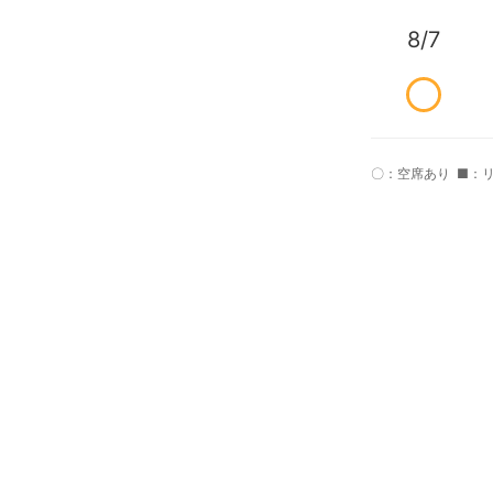
8/7
〇：空席あり
■：