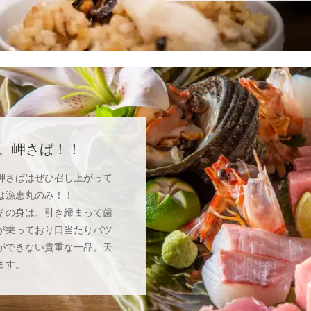
、岬さば！！
岬さばはぜひ召し上がって
は漁恵丸のみ！！
その身は、引き締まって歯
が乗っており口当たりバツ
ができない貴重な一品。天
ます。