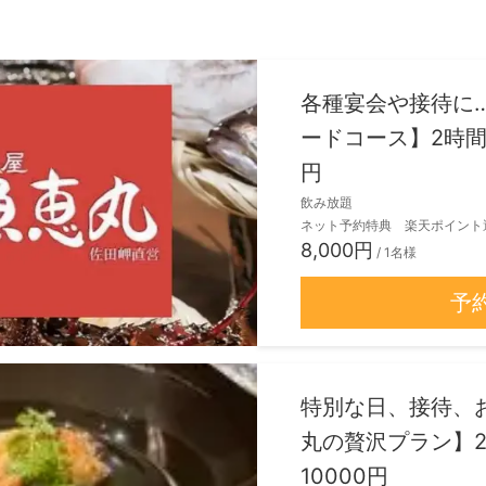
各種宴会や接待に
ードコース】2時間
円
飲み放題
ネット予約特典 楽天ポイント
8,000円
/ 1名様
予
特別な日、接待、
丸の贅沢プラン】
10000円