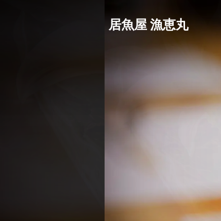
居魚屋 漁恵丸